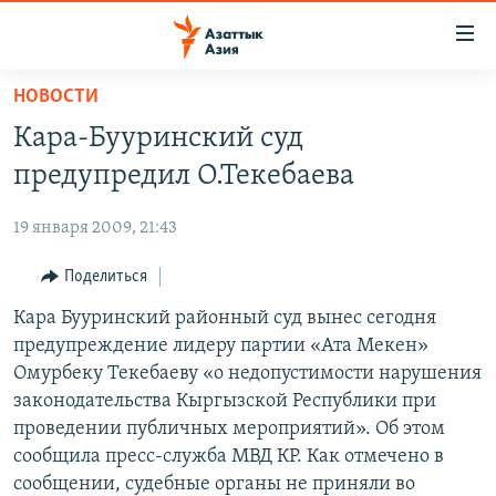
Доступность
ссылок
Вернуться
НОВОСТИ
к
ЦЕНТРАЛЬНАЯ АЗИЯ
Кара-Бууринский суд
основному
НОВОСТИ
КАЗАХСТАН
содержанию
предупредил О.Текебаева
ВОЙНА В УКРАИНЕ
Вернутся
КЫРГЫЗСТАН
к
19 января 2009, 21:43
НА ДРУГИХ ЯЗЫКАХ
УЗБЕКИСТАН
главной
Поделиться
ТАДЖИКИСТАН
ҚАЗАҚША
навигации
ПОДПИШИТЕСЬ НА НАС В СОЦСЕТЯХ
Вернутся
Кара Бууринский районный суд вынес сегодня
КЫРГЫЗЧА
к
предупреждение лидеру партии «Ата Мекен»
ЎЗБЕКЧА
поиску
Омурбеку Текебаеву «о недопустимости нарушения
ТОҶИКӢ
Все сайты РСЕ/РС
законодательства Кыргызской Республики при
проведении публичных мероприятий». Об этом
TÜRKMENÇE
сообщила пресс-служба МВД КР. Как отмечено в
сообщении, судебные органы не приняли во