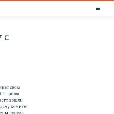
 с
чнет свою
И.Исакова,
 него вошли
дачу комитет
дены против