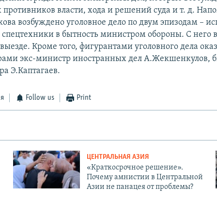
 противников власти, хода и решений суда и т. д. Нап
кова возбуждено уголовное дело по двум эпизодам – и
и спецтехники в бытность министром обороны. С него 
евыезде. Кроме того, фигурантами уголовного дела ока
рами экс-министр иностранных дел А.Жекшенкулов,
ра Э.Каптагаев.
ся
Follow us
Print
ЦЕНТРАЛЬНАЯ АЗИЯ
«Краткосрочное решение».
Почему амнистии в Центральной
Азии не панацея от проблемы?