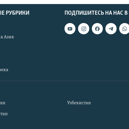
Е РУБРИКИ
ПОДПИШИТЕСЬ НА НАС В
я Азия
века
тан
Узбекистан
тан