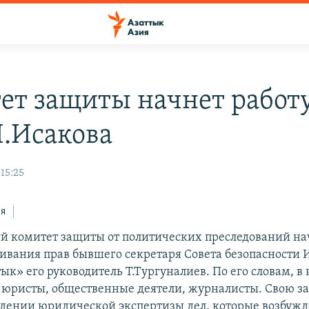
ет защиты начнет работу
И.Исакова
15:25
ся
 комитет защиты от политических преследований на
аивания прав бывшего секретаря Совета безопасности 
ык» его руководитель Т.Тургуналиев. По его словам, в
юристы, общественные деятели, журналисты. Свою за
едении юридической экспертизы дел, которые возбуж