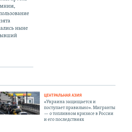
омним,
спользование
взята
зались ныне
 бывший
ЦЕНТРАЛЬНАЯ АЗИЯ
«Украина защищается и
поступает правильно». Мигранты
— о топливном кризисе в России
и его последствиях