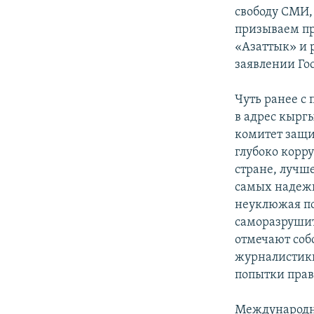
свободу СМИ,
призываем пр
«Азаттык» и 
заявлении Го
Чуть ранее с
в адрес кырг
комитет защи
глубоко корр
стране, лучше
самых надежн
неуклюжая по
саморазрушит
отмечают соб
журналистики
попытки прав
Международн