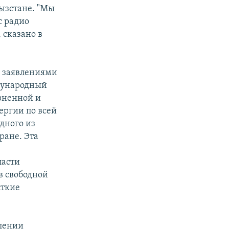
ызстане. "Мы
с радио
 сказано в
и заявлениями
ждународный
зненной и
ергии по всей
одного из
ране. Эта
ласти
в свободной
сткие
лении