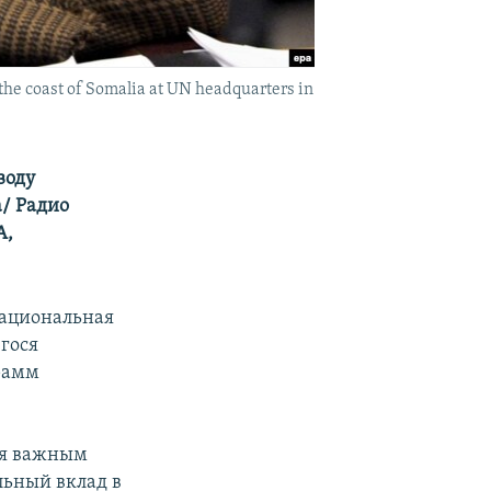
the coast of Somalia at UN headquarters in
воду
/ Радио
А,
национальная
гося
рамм
ся важным
льный вклад в