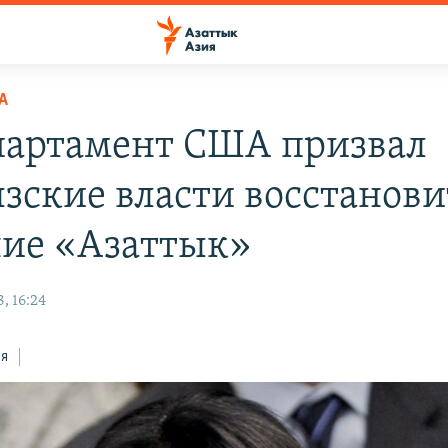
А
партамент США призвал
зские власти восстанови
ие «Азаттык»
, 16:24
ся