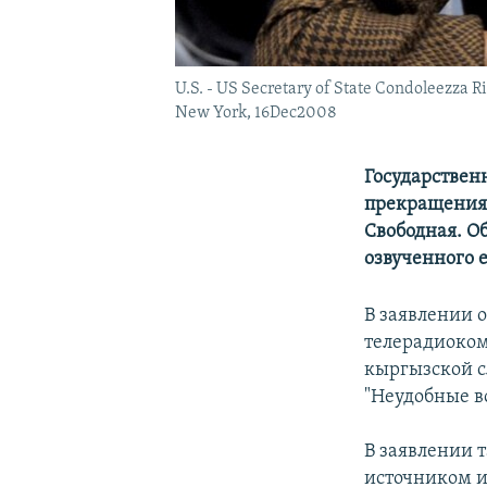
U.S. - US Secretary of State Condoleezza R
New York, 16Dec2008
Государствен
прекращения 
Свободная. О
озвученного 
В заявлении 
телерадиоком
кыргызской с
"Неудобные в
В заявлении 
источником и