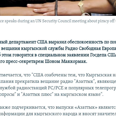
ice speaks during an UN Security Council meeting about piracy off 
ный департамент США выразил обеспокоенность по по
вещания кыргызской службы Радио Свободная Европа
б этом говорится в специальном заявлении Госдепа СШ
его пресс-секретарем Шоном Маккормак.
отмечается, что "США озабочены тем, что Кыргызская 
пания прекратила вещание радио "Азаттык", являюще
лужбой радиостанций РС/РСЕ и популярных телепрог
опросы" и "Азаттык плюс" на кыргызском языке".
также подчеркивается, что выпуски «Азаттык» являют
нформации для кыргызского народа и вносят значите