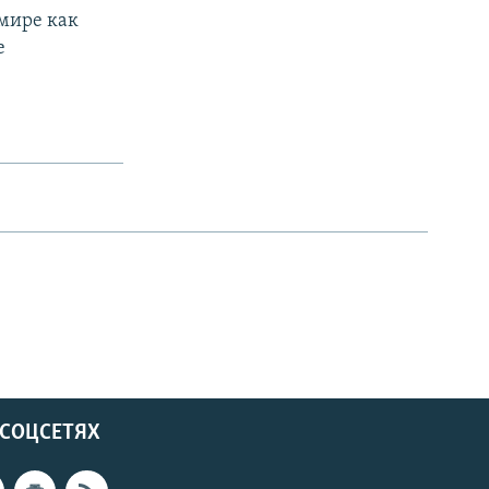
 мире как
е
 СОЦСЕТЯХ