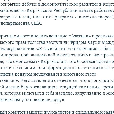
 открытые дебаты и демократическое развитие в Кырг
авительство Кыргызской Республики начать работать 
разрешить вещание этих программ как можно скорее",
сдепартамента США.
 призывом восстановить вещание «Азаттык» и резким
ызского правительства выступили Фридом Хаус и Ме
ты журналистов. ФХ заявил, что «столкнувшись с боле
умпированной экономикой и отключениями электроэн
е, что смог сделать Кыргызстан - это бороться против 
ых и независимых информационных источников в ст
пытка цензуры неудачная и в конечном счете
ельная». В его заявлении отмечается, что « попытки в
ой масштабную эскалацию в текущей кампании проти
, которая включает в себя насилие, запугивание и же
ительства установить цензуру».
ый комитет защиты журналистов в специальном заяв