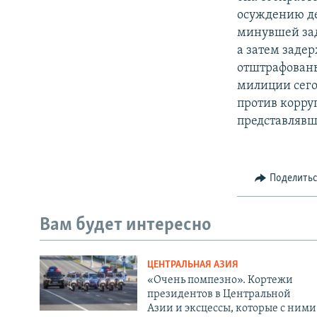
осуждению де
минувшей зад
а затем заде
отштрафованы
милиции сего
против корру
представлявш
Поделить
Вам будет интересно
ЦЕНТРАЛЬНАЯ АЗИЯ
«Очень помпезно». Кортежи
президентов в Центральной
Азии и эксцессы, которые с ними