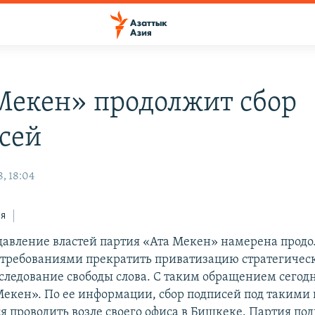
Мекен» продолжит сбор
сей
, 18:04
ся
давление властей партия «Ата Мекен» намерена продо
 требованиями прекратить приватизацию стратегиче
еследование свободы слова. С таким обращением сегод
Мекен». По ее информации, сбор подписей под таким
я проводить возле своего офиса в Бишкеке. Партия под