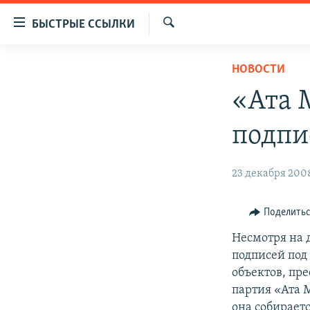
Доступность
БЫСТРЫЕ ССЫЛКИ
ссылок
Искать
Вернуться
ЦЕНТРАЛЬНАЯ АЗИЯ
НОВОСТИ
к
НОВОСТИ
КАЗАХСТАН
основному
«Ата 
содержанию
ВОЙНА В УКРАИНЕ
КЫРГЫЗСТАН
Вернутся
подпи
НА ДРУГИХ ЯЗЫКАХ
УЗБЕКИСТАН
к
главной
ТАДЖИКИСТАН
ҚАЗАҚША
23 декабря 2008
навигации
КЫРГЫЗЧА
Вернутся
к
ЎЗБЕКЧА
Поделить
поиску
ТОҶИКӢ
Несмотря на 
подписей под
TÜRKMENÇE
объектов, пр
партия «Ата 
она собираетс