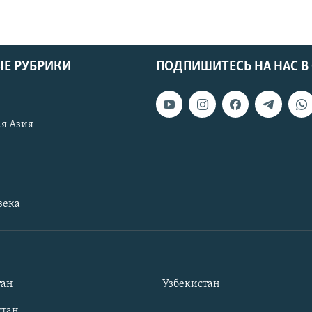
Е РУБРИКИ
ПОДПИШИТЕСЬ НА НАС В
я Азия
века
тан
Узбекистан
тан