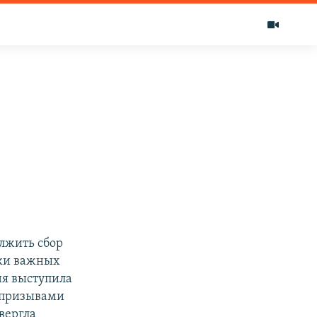
лжить сбор
ски важных
ня выступила
и призывами
вергла