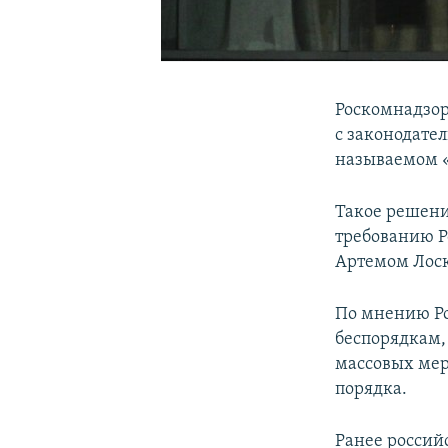
Роскомнадзор
с законодател
называемом «
Такое решени
требованию Р
Артемом Лос
По мнению Ро
беспорядкам,
массовых мер
порядка.
Ранее россий