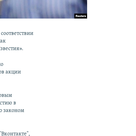
 соответствии
так
звестия».
по
ов акции
совым
стию в
о законом
"Вконтакте",