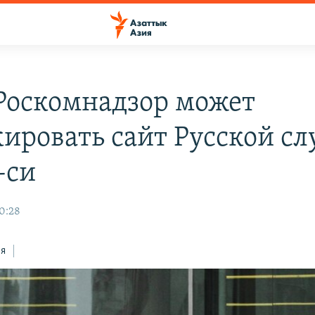
оскомнадзор может
кировать сайт Русской с
-си
10:28
ся