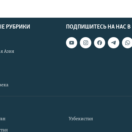
Е РУБРИКИ
ПОДПИШИТЕСЬ НА НАС В
я Азия
века
тан
Узбекистан
тан