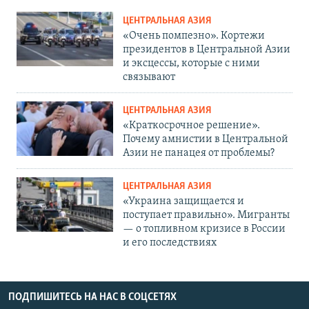
ЦЕНТРАЛЬНАЯ АЗИЯ
«Очень помпезно». Кортежи
президентов в Центральной Азии
и эксцессы, которые с ними
связывают
ЦЕНТРАЛЬНАЯ АЗИЯ
«Краткосрочное решение».
Почему амнистии в Центральной
Азии не панацея от проблемы?
ЦЕНТРАЛЬНАЯ АЗИЯ
«Украина защищается и
поступает правильно». Мигранты
— о топливном кризисе в России
и его последствиях
ПОДПИШИТЕСЬ НА НАС В СОЦСЕТЯХ