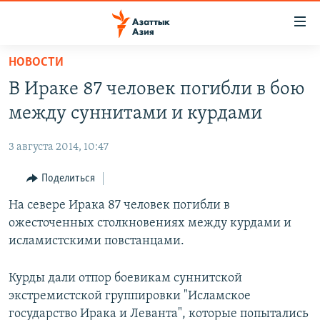
Доступность
ссылок
Вернуться
НОВОСТИ
к
ЦЕНТРАЛЬНАЯ АЗИЯ
В Ираке 87 человек погибли в бою
основному
НОВОСТИ
КАЗАХСТАН
содержанию
между суннитами и курдами
ВОЙНА В УКРАИНЕ
Вернутся
КЫРГЫЗСТАН
к
3 августа 2014, 10:47
НА ДРУГИХ ЯЗЫКАХ
УЗБЕКИСТАН
главной
Поделиться
ТАДЖИКИСТАН
ҚАЗАҚША
навигации
ПОДПИШИТЕСЬ НА НАС В СОЦСЕТЯХ
Вернутся
На севере Ирака 87 человек погибли в
КЫРГЫЗЧА
к
ожесточенных столкновениях между курдами и
ЎЗБЕКЧА
поиску
исламистскими повстанцами.
ТОҶИКӢ
Все сайты РСЕ/РС
Курды дали отпор боевикам суннитской
TÜRKMENÇE
экстремистской группировки "Исламское
государство Ирака и Леванта", которые попытались