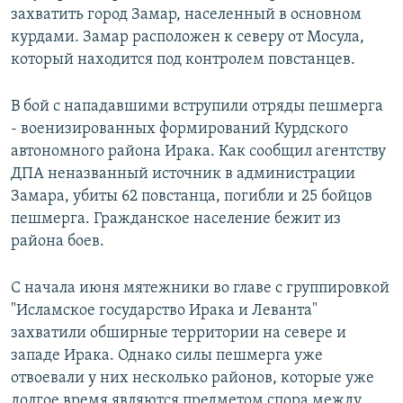
захватить город Замар, населенный в основном
курдами. Замар расположен к северу от Мосула,
который находится под контролем повстанцев.
В бой с нападавшими вструпили отряды пешмерга
- военизированных формирований Курдского
автономного района Ирака. Как сообщил агентству
ДПА неназванный источник в администрации
Замара, убиты 62 повстанца, погибли и 25 бойцов
пешмерга. Гражданское население бежит из
района боев.
С начала июня мятежники во главе с группировкой
"Исламское государство Ирака и Леванта"
захватили обширные территории на севере и
западе Ирака. Однако силы пешмерга уже
отвоевали у них несколько районов, которые уже
долгое время являются предметом спора между