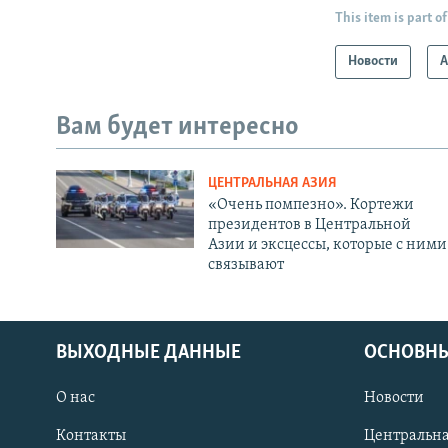
This item is part of
Новости
А
Вам будет интересно
ЦЕНТРАЛЬНАЯ АЗИЯ
«Очень помпезно». Кортежи
президентов в Центральной
Азии и эксцессы, которые с ними
связывают
ВЫХОДНЫЕ ДАННЫЕ
ОСНОВНЫ
О нас
Новости
Контакты
Центральна