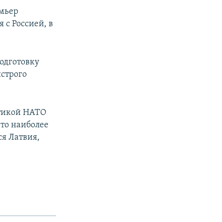
емьер
с Россией, в
одготовку
строго
итикой НАТО
что наиболее
я Латвия,