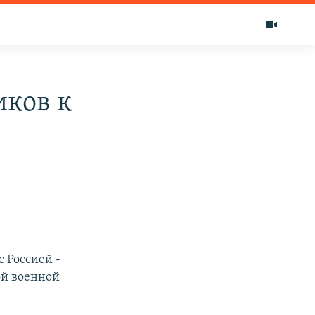
иков к
 Россией -
ой военной