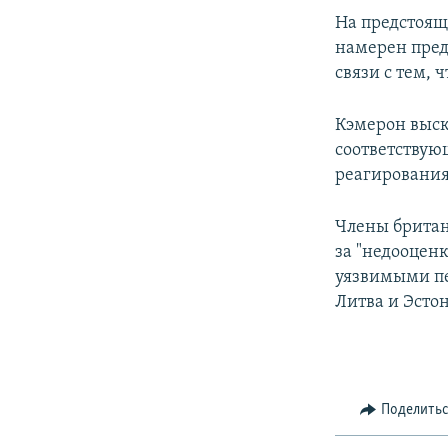
На предстоящ
намерен пред
связи с тем,
Кэмерон выск
соответствую
реагирования
Члены британ
за "недооценк
уязвимыми пе
Литва и Эсто
Поделить