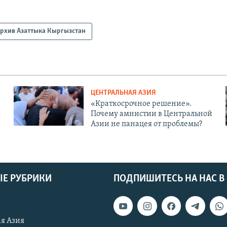
рхив Азаттыка Кыргызстан
ЦЕНТРАЛЬНАЯ АЗИЯ
«Краткосрочное решение».
Почему амнистии в Центральной
Азии не панацея от проблемы?
Е РУБРИКИ
ПОДПИШИТЕСЬ НА НАС В
я Азия