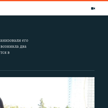
ганизовали его
 возникла два
тся в