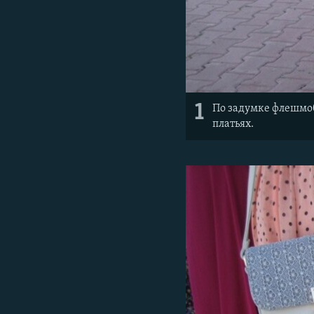
1
По задумке флешмоб
платьях.