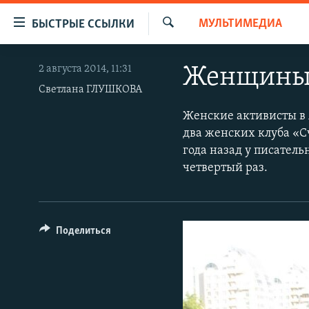
Доступность
МУЛЬТИМЕДИА
БЫСТРЫЕ ССЫЛКИ
ссылок
Искать
Вернуться
ЦЕНТРАЛЬНАЯ АЗИЯ
2 августа 2014, 11:31
Женщины 
к
НОВОСТИ
КАЗАХСТАН
основному
Светлана ГЛУШКОВА
содержанию
ВОЙНА В УКРАИНЕ
КЫРГЫЗСТАН
Женские активисты в 
Вернутся
два женских клуба «С
НА ДРУГИХ ЯЗЫКАХ
УЗБЕКИСТАН
к
года назад у писател
главной
ТАДЖИКИСТАН
ҚАЗАҚША
четвертый раз.
навигации
КЫРГЫЗЧА
Вернутся
к
ЎЗБЕКЧА
поиску
Поделиться
ТОҶИКӢ
TÜRKMENÇE