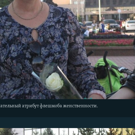
язательный атрибут флешмоба женственности.