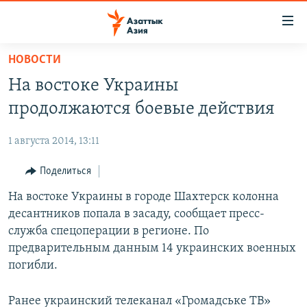
Доступность
ссылок
Вернуться
НОВОСТИ
к
ЦЕНТРАЛЬНАЯ АЗИЯ
На востоке Украины
основному
НОВОСТИ
КАЗАХСТАН
содержанию
продолжаются боевые действия
ВОЙНА В УКРАИНЕ
Вернутся
КЫРГЫЗСТАН
к
1 августа 2014, 13:11
НА ДРУГИХ ЯЗЫКАХ
УЗБЕКИСТАН
главной
Поделиться
ТАДЖИКИСТАН
ҚАЗАҚША
навигации
ПОДПИШИТЕСЬ НА НАС В СОЦСЕТЯХ
Вернутся
На востоке Украины в городе Шахтерск колонна
КЫРГЫЗЧА
к
десантников попала в засаду, сообщает пресс-
ЎЗБЕКЧА
поиску
служба спецоперации в регионе. По
ТОҶИКӢ
Все сайты РСЕ/РС
предварительным данным 14 украинских военных
погибли.
TÜRKMENÇE
Ранее украинский телеканал «Громадське ТВ»