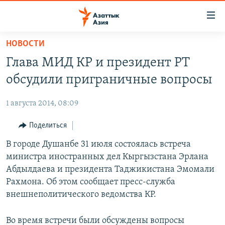
Доступность
ссылок
Вернуться
НОВОСТИ
к
ЦЕНТРАЛЬНАЯ АЗИЯ
Глава МИД КР и президент РТ
основному
НОВОСТИ
КАЗАХСТАН
содержанию
обсудили приграничные вопросы
ВОЙНА В УКРАИНЕ
Вернутся
КЫРГЫЗСТАН
к
1 августа 2014, 08:09
НА ДРУГИХ ЯЗЫКАХ
УЗБЕКИСТАН
главной
Поделиться
ТАДЖИКИСТАН
ҚАЗАҚША
навигации
ПОДПИШИТЕСЬ НА НАС В СОЦСЕТЯХ
Вернутся
В городе Душанбе 31 июля состоялась встреча
КЫРГЫЗЧА
к
министра иностранных дел Кыргызстана Эрлана
ЎЗБЕКЧА
поиску
Абдылдаева и президента Таджикистана Эмомали
ТОҶИКӢ
Все сайты РСЕ/РС
Рахмона. Об этом сообщает пресс-служба
внешнеполитического ведомства КР.
TÜRKMENÇE
Во время встречи были обсуждены вопросы