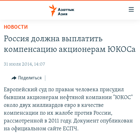
Доступность
ссылок
Вернуться
НОВОСТИ
к
ЦЕНТРАЛЬНАЯ АЗИЯ
Россия должна выплатить
основному
НОВОСТИ
КАЗАХСТАН
содержанию
компенсацию акционерам ЮКОСа
ВОЙНА В УКРАИНЕ
Вернутся
КЫРГЫЗСТАН
к
31 июля 2014, 14:07
НА ДРУГИХ ЯЗЫКАХ
УЗБЕКИСТАН
главной
Поделиться
ТАДЖИКИСТАН
ҚАЗАҚША
навигации
ПОДПИШИТЕСЬ НА НАС В СОЦСЕТЯХ
Вернутся
Европейский суд по правам человека присудил
КЫРГЫЗЧА
к
бывшим акционерам нефтяной компании "ЮКОС"
ЎЗБЕКЧА
поиску
около двух миллиардов евро в качестве
ТОҶИКӢ
Все сайты РСЕ/РС
компенсации по их жалобе против России,
рассмотренной в 2011 году. Документ опубликован
TÜRKMENÇE
на официальном сайте ЕСПЧ.