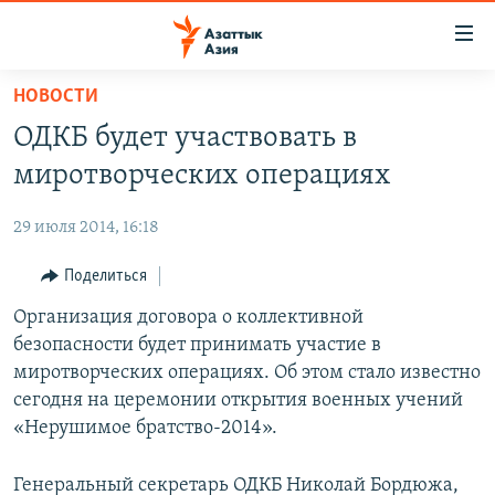
Доступность
ссылок
Вернуться
НОВОСТИ
к
ЦЕНТРАЛЬНАЯ АЗИЯ
ОДКБ будет участвовать в
основному
НОВОСТИ
КАЗАХСТАН
содержанию
миротворческих операциях
ВОЙНА В УКРАИНЕ
Вернутся
КЫРГЫЗСТАН
к
29 июля 2014, 16:18
НА ДРУГИХ ЯЗЫКАХ
УЗБЕКИСТАН
главной
Поделиться
ТАДЖИКИСТАН
ҚАЗАҚША
навигации
ПОДПИШИТЕСЬ НА НАС В СОЦСЕТЯХ
Вернутся
Организация договора о коллективной
КЫРГЫЗЧА
к
безопасности будет принимать участие в
ЎЗБЕКЧА
поиску
миротворческих операциях. Об этом стало известно
ТОҶИКӢ
Все сайты РСЕ/РС
сегодня на церемонии открытия военных учений
«Нерушимое братство-2014».
TÜRKMENÇE
Генеральный секретарь ОДКБ Николай Бордюжа,