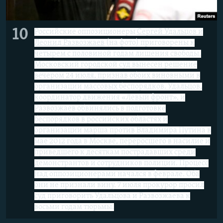
10
Российские оппозиционеры
Сергей Удальцов и
Леонид Развозжаев
(на фото) приговорены к
четырем с половиной годам лишения свободы.
Московский городской суд вынесен решение
вечером 24 июля, признав обоих виновными в
организации массовых беспорядков. Удальцов,
координатор движения «Левый фронт», и
Развозжаев обвинялись в подготовке
беспорядков в российских областях и
организации марша против Владимира Путина в
мае 2012 года в Москве, переросшего в насилие и
приведшего к десяткам пострадавших среди
демонстрантов и сотрудников полиции. Процесс
над оппозиционерами начался в феврале. Оба
они не признали вину. 7 июля прокурор просил
суд приговорить Удальцова и Развозжаева к
восьми годам тюрьмы.