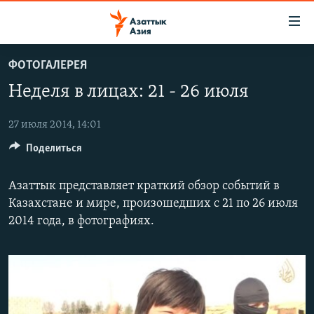
Доступность
ссылок
Вернуться
ФОТОГАЛЕРЕЯ
к
ЦЕНТРАЛЬНАЯ АЗИЯ
Неделя в лицах: 21 - 26 июля
основному
НОВОСТИ
КАЗАХСТАН
содержанию
ВОЙНА В УКРАИНЕ
Вернутся
27 июля 2014, 14:01
КЫРГЫЗСТАН
к
Поделиться
НА ДРУГИХ ЯЗЫКАХ
УЗБЕКИСТАН
главной
ТАДЖИКИСТАН
ҚАЗАҚША
навигации
Азаттык представляет краткий обзор событий в
ПОДПИШИТЕСЬ НА НАС В СОЦСЕТЯХ
Вернутся
КЫРГЫЗЧА
Казахстане и мире, произошедших с 21 по 26 июля
к
2014 года, в фотографиях.
ЎЗБЕКЧА
поиску
ТОҶИКӢ
Все сайты РСЕ/РС
TÜRKMENÇE