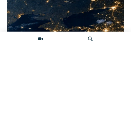
Донбасс во тьме: снимки со спутника
показывают депопуляцию
Искать