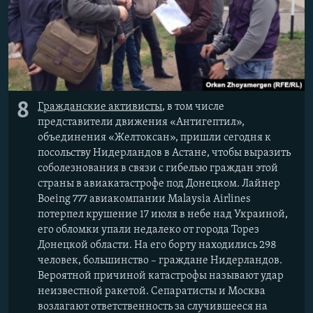
8
Гражданские активисты
, в том числе
представители движения «Антигептил»,
объединения «Желтоксан», пришли сегодня к
посольству Нидерландов в Астане, чтобы выразить
соболезнования в связи с гибелью граждан этой
страны в авиакатастрофе под Донецком. Лайнер
Boeing 777 авиакомпании Мalaysia Airlines
потерпел крушение 17 июля в небе над Украиной,
его обломки упали недалеко от города Торез
Донецкой области. На его борту находились 298
человек, большинство – граждане Нидерландов.
Вероятной причиной катастрофы называют удар
неизвестной ракетой. Сепаратисты и Москва
возлагают ответственность за случившееся на