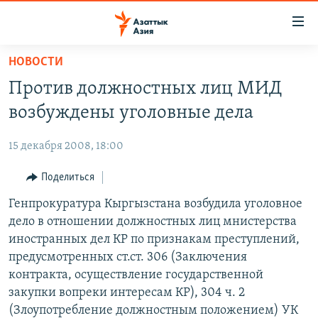
Доступность
ссылок
Вернуться
НОВОСТИ
к
ЦЕНТРАЛЬНАЯ АЗИЯ
Против должностных лиц МИД
основному
НОВОСТИ
КАЗАХСТАН
содержанию
возбуждены уголовные дела
ВОЙНА В УКРАИНЕ
Вернутся
КЫРГЫЗСТАН
к
15 декабря 2008, 18:00
НА ДРУГИХ ЯЗЫКАХ
УЗБЕКИСТАН
главной
Поделиться
ТАДЖИКИСТАН
ҚАЗАҚША
навигации
ПОДПИШИТЕСЬ НА НАС В СОЦСЕТЯХ
Вернутся
Генпрокуратура Кыргызстана возбудила уголовное
КЫРГЫЗЧА
к
дело в отношении должностных лиц мнистерства
ЎЗБЕКЧА
поиску
иностранных дел КР по признакам преступлений,
ТОҶИКӢ
Все сайты РСЕ/РС
предусмотренных ст.ст. 306 (Заключения
контракта, осуществление государственной
TÜRKMENÇE
закупки вопреки интересам КР), 304 ч. 2
(Злоупотребление должностным положением) УК