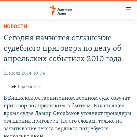
Доступность
ссылок
Вернуться
НОВОСТИ
к
ЦЕНТРАЛЬНАЯ АЗИЯ
Сегодня начнется оглашение
основному
НОВОСТИ
КАЗАХСТАН
содержанию
судебного приговора по делу об
ВОЙНА В УКРАИНЕ
Вернутся
КЫРГЫЗСТАН
апрельских событиях 2010 года
к
НА ДРУГИХ ЯЗЫКАХ
УЗБЕКИСТАН
главной
21 июля 2014, 10:04
ТАДЖИКИСТАН
ҚАЗАҚША
навигации
ПОДПИШИТЕСЬ НА НАС В СОЦСЕТЯХ
Вернутся
Поделиться
КЫРГЫЗЧА
к
В Бишкекском гарнизонном военном суде озвучат
ЎЗБЕКЧА
поиску
приговор по апрельским событиям. В настоящее
ТОҶИКӢ
Все сайты РСЕ/РС
время судья Дамир Онолбеков уточняет процедуры
оглашения приговора. По его словам, только на
TÜRKMENÇE
зачитывание текста вердикта потребуется
несколько дней.