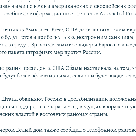
азванными по имени американских и европейских о
к сообщило информационное агентство Associated Pres
точников Associated Press, США дали понять своим ев
то будут готовы прибегнуть к одностронним санкциям, 
я в среду в Брюсселе саммите лидеры Евросоюза возд
ого пакета штрафных мер против России.
страция президента США Обамы настаивала на том, ч
и будут более эффективными, если они будет вводится
Штаты обвиняют Россию в дестабилизации положения
ейся поддержке сепаратистов, ведущих вооруженную
нских властей в восточных районах страны.
ечером Белый дом также сообщил о телефонном разгов