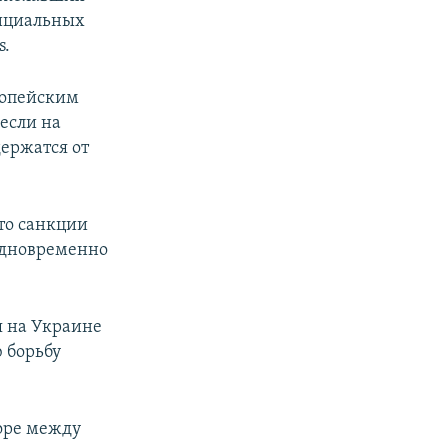
фициальных
s.
ропейским
если на
ержатся от
то санкции
 одновременно
 на Украине
 борьбу
оре между