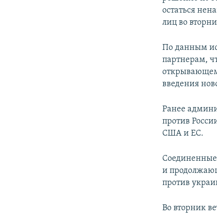
остаться нен
лиц во вторни
По данным ис
партнерам, ч
открывающемс
введения нов
Ранее админи
против Росси
США и ЕС.
Соединенные 
и продолжающ
против украи
Во вторник в