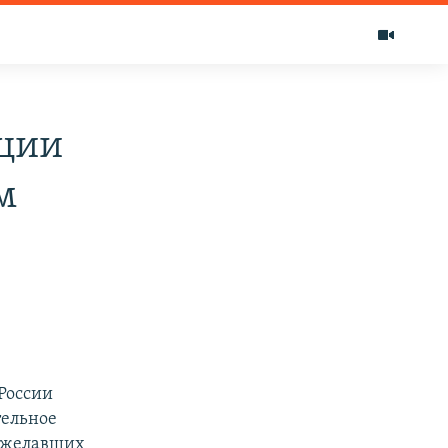
кции
м
России
тельное
пожелавших