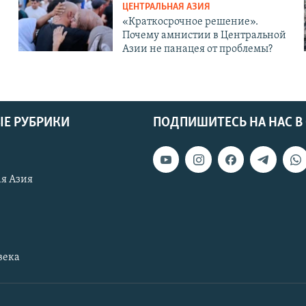
ЦЕНТРАЛЬНАЯ АЗИЯ
«Краткосрочное решение».
Почему амнистии в Центральной
Азии не панацея от проблемы?
Е РУБРИКИ
ПОДПИШИТЕСЬ НА НАС В
я Азия
века