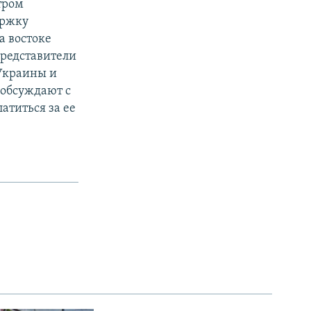
тром
ержку
а востоке
представители
 Украины и
 обсуждают с
атиться за ее