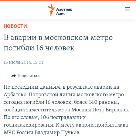
Доступность
ссылок
Вернуться
НОВОСТИ
к
ЦЕНТРАЛЬНАЯ АЗИЯ
В аварии в московском метро
основному
НОВОСТИ
КАЗАХСТАН
содержанию
погибли 16 человек
ВОЙНА В УКРАИНЕ
Вернутся
КЫРГЫЗСТАН
к
15 июля 2014, 15:01
НА ДРУГИХ ЯЗЫКАХ
УЗБЕКИСТАН
главной
Поделиться
ТАДЖИКИСТАН
ҚАЗАҚША
навигации
ПОДПИШИТЕСЬ НА НАС В СОЦСЕТЯХ
Вернутся
По последним данным, в результате аварии на
КЫРГЫЗЧА
к
Арбатско-Покровской линии московского метро
ЎЗБЕКЧА
поиску
сегодня погибли 16 человек, более 140 ранены,
ТОҶИКӢ
Все сайты РСЕ/РС
сообщил заместитель мэра Москвы Петр Бирюков.
По его словам, 106 пострадавших
TÜRKMENÇE
госпитализированы. К месту аварии прибыл глава
МЧС России Владимир Пучков.