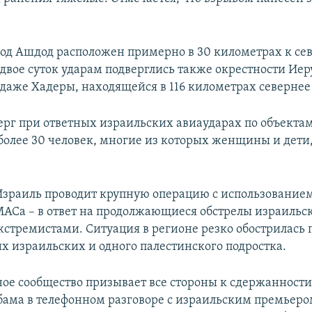
од Ашдод расположен примерно в 30 километрах к севе
 двое суток ударам подверглись также окрестности Иер
 даже Хадеры, находящейся в 116 километрах севернее
верг при ответных израильских авиаударах по объектам
 более 30 человек, многие из которых женщины и дети
.
Израиль проводит крупную операцию с использование
АСа – в ответ на продолжающиеся обстрелы израильс
кстремистами. Ситуация в регионе резко обострилась 
их израильских и одного палестинского подростка.
е сообщество призывает все стороны к сдержанности
ама в телефонном разговоре с израильским премьеро