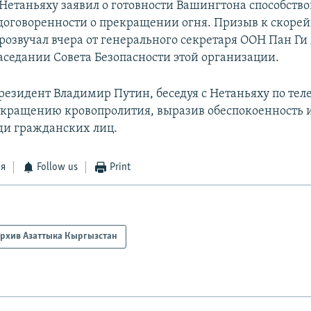
етаньяху заявил о готовности Вашингтона способство
оговоренности о прекращении огня. Призыв к скоре
озвучал вчера от генерального секретаря ООН Пан Ги
аседании Совета Безопасности этой организации.
резидент Владимир Путин, беседуя с Нетаньяху по тел
екращению кровопролития, выразив обеспокоенность
еди гражданских лиц.
ся
Follow us
Print
рхив Азаттыка Кыргызстан