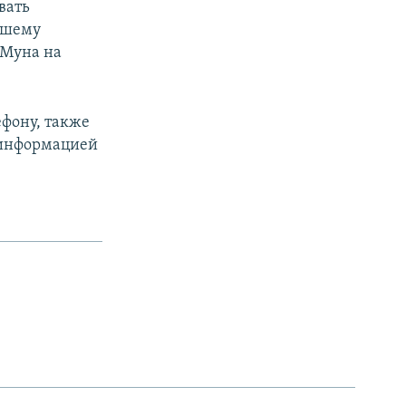
вать
йшему
 Муна на
ефону, также
 информацией