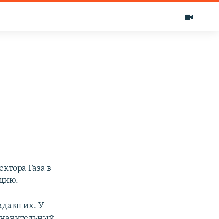
ктора Газа в
нцию.
адавших. У
 значительный