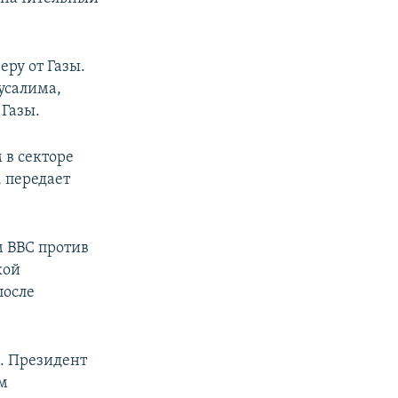
ру от Газы.
усалима,
 Газы.
 в секторе
, передает
м ВВС против
кой
после
. Президент
м