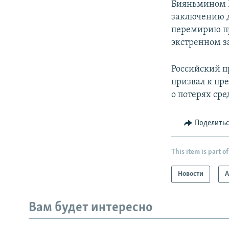
Бияньмином Н
заключению д
перемирию пр
экстренном з
Российский п
призвал к пр
о потерях ср
Поделить
This item is part of
Новости
А
Вам будет интересно