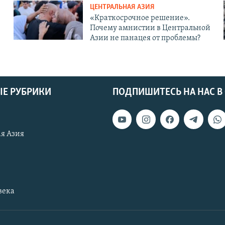
ЦЕНТРАЛЬНАЯ АЗИЯ
«Краткосрочное решение».
Почему амнистии в Центральной
Азии не панацея от проблемы?
Е РУБРИКИ
ПОДПИШИТЕСЬ НА НАС В
я Азия
века