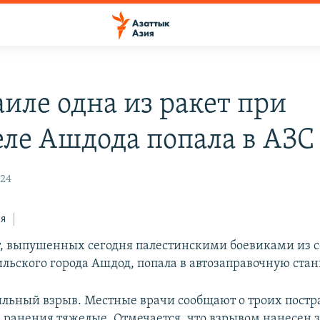
аиле одна из ракет при
еле Ашдода попала в АЗС
:24
ся
т, выпушенных сегодня палестинскими боевиками из се
ильского города Ашдод, попала в автозаправочную ста
льный взрыв. Местные врачи сообщают о троих постр
х ранения тяжелые. Отмечается, что взрывом нанесен