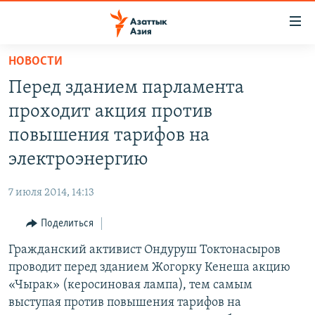
Доступность
ссылок
Вернуться
НОВОСТИ
к
ЦЕНТРАЛЬНАЯ АЗИЯ
Перед зданием парламента
основному
НОВОСТИ
КАЗАХСТАН
содержанию
проходит акция против
ВОЙНА В УКРАИНЕ
Вернутся
КЫРГЫЗСТАН
повышения тарифов на
к
НА ДРУГИХ ЯЗЫКАХ
УЗБЕКИСТАН
электроэнергию
главной
ТАДЖИКИСТАН
ҚАЗАҚША
навигации
ПОДПИШИТЕСЬ НА НАС В СОЦСЕТЯХ
7 июля 2014, 14:13
Вернутся
КЫРГЫЗЧА
к
Поделиться
ЎЗБЕКЧА
поиску
Гражданский активист Ондуруш Токтонасыров
ТОҶИКӢ
Все сайты РСЕ/РС
проводит перед зданием Жогорку Кенеша акцию
TÜRKMENÇE
«Чырак» (керосиновая лампа), тем самым
выступая против повышения тарифов на