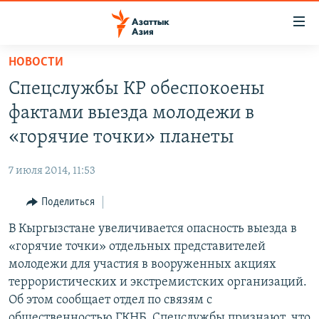
Доступность
ссылок
Вернуться
НОВОСТИ
к
ЦЕНТРАЛЬНАЯ АЗИЯ
Спецслужбы КР обеспокоены
основному
НОВОСТИ
КАЗАХСТАН
содержанию
фактами выезда молодежи в
ВОЙНА В УКРАИНЕ
Вернутся
КЫРГЫЗСТАН
«горячие точки» планеты
к
НА ДРУГИХ ЯЗЫКАХ
УЗБЕКИСТАН
главной
7 июля 2014, 11:53
ТАДЖИКИСТАН
ҚАЗАҚША
навигации
ПОДПИШИТЕСЬ НА НАС В СОЦСЕТЯХ
Вернутся
Поделиться
КЫРГЫЗЧА
к
В Кыргызстане увеличивается опасность выезда в
ЎЗБЕКЧА
поиску
«горячие точки» отдельных представителей
ТОҶИКӢ
Все сайты РСЕ/РС
молодежи для участия в вооруженных акциях
террористических и экстремистских организаций.
TÜRKMENÇE
Об этом сообщает отдел по связям с
общественностью ГКНБ. Спецслужбы признают, что