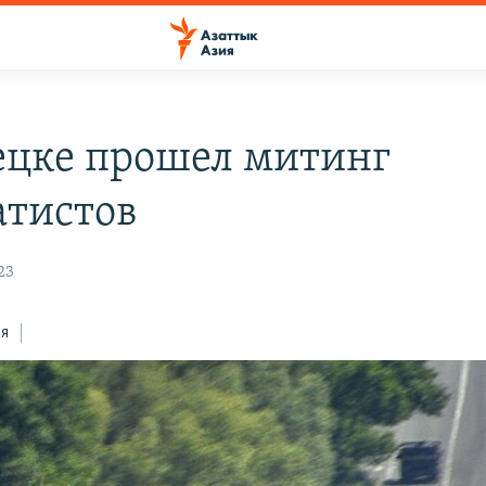
ецке прошел митинг
атистов
23
ся