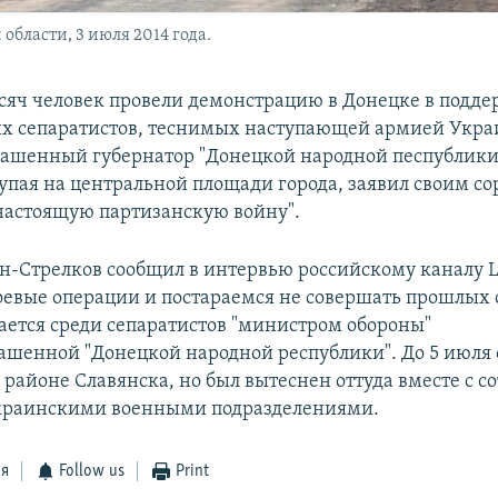
области, 3 июля 2014 года.
сяч человек провели демонстрацию в Донецке в подд
х сепаратистов, теснимых наступающей армией Укра
ашенный губернатор "Донецкой народной песпублики
тупая на центральной площади города, заявил своим с
астоящую партизанскую войну".
н-Стрелков сообщил в интервью российскому каналу L
евые операции и постараемся не совершать прошлых 
ается среди сепаратистов "министром обороны"
ашенной "Донецкой народной республики". До 5 июля 
 районе Славянска, но был вытеснен оттуда вместе с с
украинскими военными подразделениями.
ся
Follow us
Print