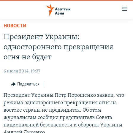
Доступность
ссылок
Вернуться
НОВОСТИ
к
ЦЕНТРАЛЬНАЯ АЗИЯ
Президент Украины:
основному
НОВОСТИ
КАЗАХСТАН
содержанию
одностороннего прекращения
ВОЙНА В УКРАИНЕ
Вернутся
КЫРГЫЗСТАН
огня не будет
к
НА ДРУГИХ ЯЗЫКАХ
УЗБЕКИСТАН
главной
6 июля 2014, 19:37
ТАДЖИКИСТАН
ҚАЗАҚША
навигации
ПОДПИШИТЕСЬ НА НАС В СОЦСЕТЯХ
Вернутся
Поделиться
КЫРГЫЗЧА
к
Президент Украины Петр Порошенко заявил, что
ЎЗБЕКЧА
поиску
режима одностороннего прекращения огня на
ТОҶИКӢ
Все сайты РСЕ/РС
востоке страны не предвидится. Об этом
журналистам сообщил представитель Совета
TÜRKMENÇE
национальной безопасности и обороны Украины
Андрей Лысенко.