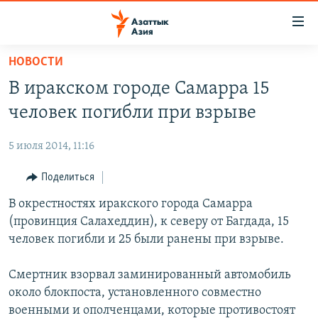
Доступность
ссылок
Вернуться
НОВОСТИ
к
ЦЕНТРАЛЬНАЯ АЗИЯ
В иракском городе Самарра 15
основному
НОВОСТИ
КАЗАХСТАН
содержанию
человек погибли при взрыве
ВОЙНА В УКРАИНЕ
Вернутся
КЫРГЫЗСТАН
к
5 июля 2014, 11:16
НА ДРУГИХ ЯЗЫКАХ
УЗБЕКИСТАН
главной
Поделиться
ТАДЖИКИСТАН
ҚАЗАҚША
навигации
ПОДПИШИТЕСЬ НА НАС В СОЦСЕТЯХ
Вернутся
В окрестностях иракского города Самарра
КЫРГЫЗЧА
к
(провинция Салахеддин), к северу от Багдада, 15
ЎЗБЕКЧА
поиску
человек погибли и 25 были ранены при взрыве.
ТОҶИКӢ
Все сайты РСЕ/РС
Смертник взорвал заминированный автомобиль
TÜRKMENÇE
около блокпоста, установленного совместно
военными и ополченцами, которые противостоят