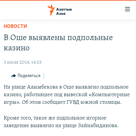
Доступность
ссылок
Вернуться
НОВОСТИ
к
ЦЕНТРАЛЬНАЯ АЗИЯ
В Оше выявлены подпольные
основному
НОВОСТИ
КАЗАХСТАН
содержанию
казино
ВОЙНА В УКРАИНЕ
Вернутся
КЫРГЫЗСТАН
к
3 июля 2014, 14:53
НА ДРУГИХ ЯЗЫКАХ
УЗБЕКИСТАН
главной
Поделиться
ТАДЖИКИСТАН
ҚАЗАҚША
навигации
ПОДПИШИТЕСЬ НА НАС В СОЦСЕТЯХ
Вернутся
На улице Алымбекова в Оше выявлено подпольное
КЫРГЫЗЧА
к
казино, работавшее под вывеской «Компьютерные
ЎЗБЕКЧА
поиску
игры». Об этом сообщает ГУВД южной столицы.
ТОҶИКӢ
Все сайты РСЕ/РС
Кроме того, такое же подпольное игорное
TÜRKMENÇE
заведение выявлено на улице Зайнабидинова.