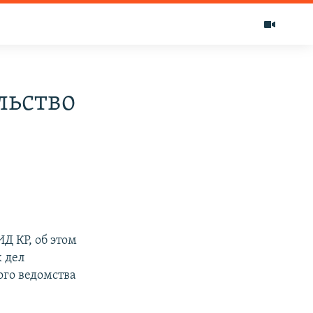
льство
Д КР, об этом
 дел
го ведомства