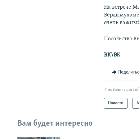
На встрече М
Бердымухамед
очень важный
Посольство К
RK\ВК
Поделить
This item is part of
Новости
А
Вам будет интересно