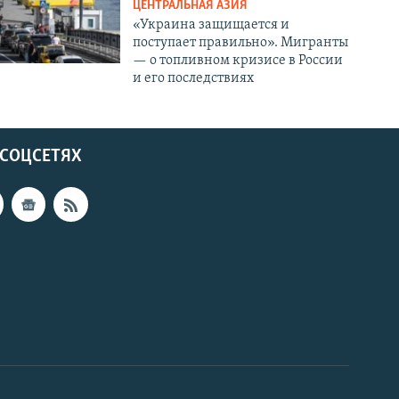
ЦЕНТРАЛЬНАЯ АЗИЯ
«Украина защищается и
поступает правильно». Мигранты
— о топливном кризисе в России
и его последствиях
 СОЦСЕТЯХ