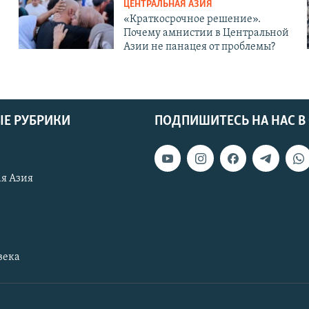
ЦЕНТРАЛЬНАЯ АЗИЯ
«Краткосрочное решение».
Почему амнистии в Центральной
Азии не панацея от проблемы?
Е РУБРИКИ
ПОДПИШИТЕСЬ НА НАС В
я Азия
века