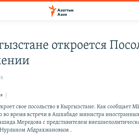
гызстане откроется Посо
мении
35
ся
кроет свое посольство в Кыргызстане. Как сообщает МИ
но во время встречи в Ашхабаде министра иностранных
шида Мередова с представителем внешнеполитическо
 Нурланом Абдрахмановым .