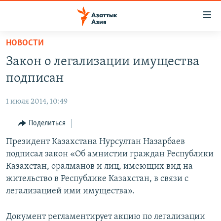
Доступность
ссылок
Вернуться
НОВОСТИ
к
ЦЕНТРАЛЬНАЯ АЗИЯ
Закон о легализации имущества
основному
НОВОСТИ
КАЗАХСТАН
содержанию
подписан
ВОЙНА В УКРАИНЕ
Вернутся
КЫРГЫЗСТАН
к
1 июля 2014, 10:49
НА ДРУГИХ ЯЗЫКАХ
УЗБЕКИСТАН
главной
Поделиться
ТАДЖИКИСТАН
ҚАЗАҚША
навигации
ПОДПИШИТЕСЬ НА НАС В СОЦСЕТЯХ
Вернутся
Президент Казахстана Нурсултан Назарбаев
КЫРГЫЗЧА
к
подписал закон «Об амнистии граждан Республики
ЎЗБЕКЧА
поиску
Казахстан, оралманов и лиц, имеющих вид на
ТОҶИКӢ
Все сайты РСЕ/РС
жительство в Республике Казахстан, в связи с
легализацией ими имущества».
TÜRKMENÇE
Документ регламентирует акцию по легализации