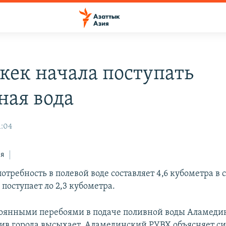
кек начала поступать
ная вода
1:04
ся
отребность в полевой воде составляет 4,6 кубометра в с
поступает ло 2,3 кубометра.
стоянными перебоями в подаче поливной воды Аламед
ив города высыхает. Аламединский РУВХ объясняет с