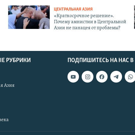
ЦЕНТРАЛЬНАЯ АЗИЯ
«Краткосрочное решение».
Почему амнистии в Центральной
Азии не панацея от проблемы?
Е РУБРИКИ
ПОДПИШИТЕСЬ НА НАС В
я Азия
века