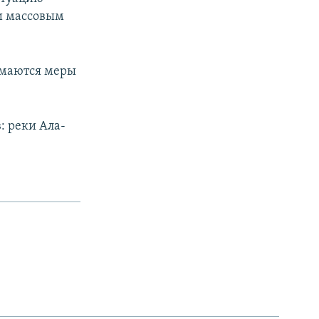
и массовым
имаются меры
: реки Ала-