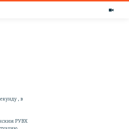
екунду , в
инским РУВХ
итуацию