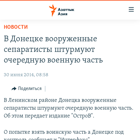
Доступность
ссылок
Вернуться
НОВОСТИ
к
ЦЕНТРАЛЬНАЯ АЗИЯ
В Донецке вооруженные
основному
НОВОСТИ
КАЗАХСТАН
содержанию
сепаратисты штурмуют
ВОЙНА В УКРАИНЕ
Вернутся
КЫРГЫЗСТАН
очередную военную часть
к
НА ДРУГИХ ЯЗЫКАХ
УЗБЕКИСТАН
главной
30 июня 2014, 08:58
ТАДЖИКИСТАН
ҚАЗАҚША
навигации
ПОДПИШИТЕСЬ НА НАС В СОЦСЕТЯХ
Вернутся
Поделиться
КЫРГЫЗЧА
к
В Ленинском районе Донецка вооруженные
ЎЗБЕКЧА
поиску
сепаратисты штурмуют очередную военную часть.
ТОҶИКӢ
Все сайты РСЕ/РС
Об этом передает издание "ОстроВ".
TÜRKMENÇE
О попытке взять воинскую часть а Донецке под