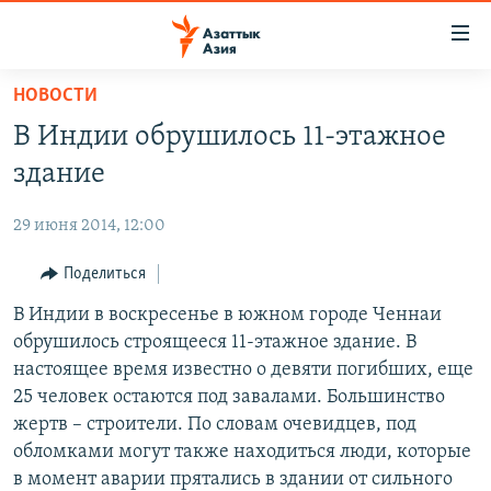
Доступность
ссылок
Вернуться
НОВОСТИ
к
ЦЕНТРАЛЬНАЯ АЗИЯ
В Индии обрушилось 11-этажное
основному
НОВОСТИ
КАЗАХСТАН
содержанию
здание
ВОЙНА В УКРАИНЕ
Вернутся
КЫРГЫЗСТАН
к
29 июня 2014, 12:00
НА ДРУГИХ ЯЗЫКАХ
УЗБЕКИСТАН
главной
Поделиться
ТАДЖИКИСТАН
ҚАЗАҚША
навигации
ПОДПИШИТЕСЬ НА НАС В СОЦСЕТЯХ
Вернутся
В Индии в воскресенье в южном городе Ченнаи
КЫРГЫЗЧА
к
обрушилось строящееся 11-этажное здание. В
ЎЗБЕКЧА
поиску
настоящее время известно о девяти погибших, еще
ТОҶИКӢ
Все сайты РСЕ/РС
25 человек остаются под завалами. Большинство
жертв – строители. По словам очевидцев, под
TÜRKMENÇE
обломками могут также находиться люди, которые
в момент аварии прятались в здании от сильного