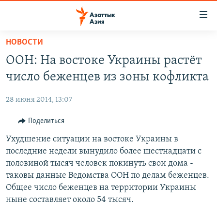
Доступность
ссылок
Вернуться
НОВОСТИ
к
ЦЕНТРАЛЬНАЯ АЗИЯ
ООН: На востоке Украины растёт
основному
НОВОСТИ
КАЗАХСТАН
содержанию
число беженцев из зоны кофликта
ВОЙНА В УКРАИНЕ
Вернутся
КЫРГЫЗСТАН
к
28 июня 2014, 13:07
НА ДРУГИХ ЯЗЫКАХ
УЗБЕКИСТАН
главной
Поделиться
ТАДЖИКИСТАН
ҚАЗАҚША
навигации
ПОДПИШИТЕСЬ НА НАС В СОЦСЕТЯХ
Вернутся
Ухудшение ситуации на востоке Украины в
КЫРГЫЗЧА
к
последние недели вынудило более шестнадцати с
ЎЗБЕКЧА
поиску
половиной тысяч человек покинуть свои дома -
ТОҶИКӢ
Все сайты РСЕ/РС
таковы данные Ведомства ООН по делам беженцев.
Общее число беженцев на территории Украины
TÜRKMENÇE
ныне составляет около 54 тысяч.