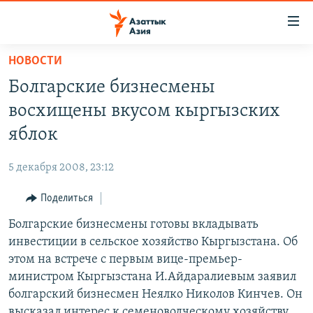
Доступность
ссылок
Вернуться
НОВОСТИ
к
ЦЕНТРАЛЬНАЯ АЗИЯ
Болгарские бизнесмены
основному
НОВОСТИ
КАЗАХСТАН
содержанию
восхищены вкусом кыргызских
ВОЙНА В УКРАИНЕ
Вернутся
КЫРГЫЗСТАН
яблок
к
НА ДРУГИХ ЯЗЫКАХ
УЗБЕКИСТАН
главной
5 декабря 2008, 23:12
ТАДЖИКИСТАН
ҚАЗАҚША
навигации
ПОДПИШИТЕСЬ НА НАС В СОЦСЕТЯХ
Вернутся
Поделиться
КЫРГЫЗЧА
к
Болгарские бизнесмены готовы вкладывать
ЎЗБЕКЧА
поиску
инвестиции в сельское хозяйство Кыргызстана. Об
ТОҶИКӢ
Все сайты РСЕ/РС
этом на встрече с первым вице-премьер-
министром Кыргызстана И.Айдаралиевым заявил
TÜRKMENÇE
болгарский бизнесмен Неялко Николов Кинчев. Он
высказал интерес к семеноводческому хозяйству