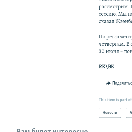
рассмотрим. 
сессию. Мы п
сказал Жээнб
По регламент
четвергам. В
30 июня – по
RK\ВК
Поделить
This item is part of
Новости
А