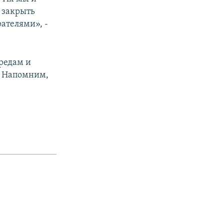
 закрыть
ателями», -
редам и
х. Напомним,