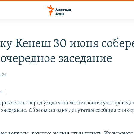
ку Кенеш 30 июня собер
еочередное заседание
2:24
ся
ргызстана перед уходом на летние каникулы проведе
 заседание. Об этом сегодня депутатам сообщил спике
рые вопросы, которые нельзя откладывать. Их немного