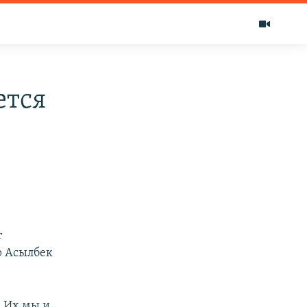
ется
т
р Асылбек
. Их мы и