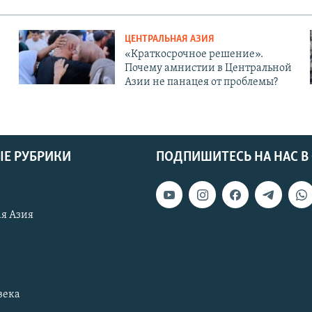
ЦЕНТРАЛЬНАЯ АЗИЯ
«Краткосрочное решение».
Почему амнистии в Центральной
Азии не панацея от проблемы?
Е РУБРИКИ
ПОДПИШИТЕСЬ НА НАС В
я Азия
века