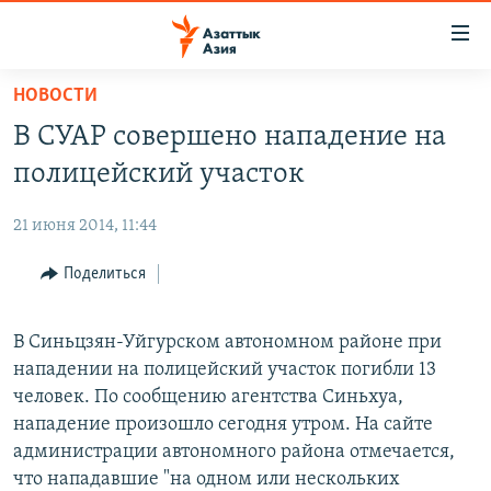
Доступность
ссылок
Вернуться
НОВОСТИ
к
ЦЕНТРАЛЬНАЯ АЗИЯ
В СУАР совершено нападение на
основному
НОВОСТИ
КАЗАХСТАН
содержанию
полицейский участок
ВОЙНА В УКРАИНЕ
Вернутся
КЫРГЫЗСТАН
к
21 июня 2014, 11:44
НА ДРУГИХ ЯЗЫКАХ
УЗБЕКИСТАН
главной
Поделиться
ТАДЖИКИСТАН
ҚАЗАҚША
навигации
ПОДПИШИТЕСЬ НА НАС В СОЦСЕТЯХ
Вернутся
КЫРГЫЗЧА
к
В Синьцзян-Уйгурском автономном районе при
ЎЗБЕКЧА
поиску
нападении на полицейский участок погибли 13
ТОҶИКӢ
Все сайты РСЕ/РС
человек. По сообщению агентства Синьхуа,
нападение произошло сегодня утром. На сайте
TÜRKMENÇE
администрации автономного района отмечается,
что нападавшие "на одном или нескольких