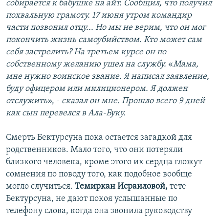
собирается к бабушке на айт. Сообщил, что получил
похвальную грамоту. 17 июня утром командир
части позвонил отцу... Но мы не верим, что он мог
покончить жизнь самоубийством. Кто может сам
себя застрелить? На третьем курсе он по
собственному желанию ушел на службу.
«
Мама,
мне нужно воинское звание. Я написал заявление,
буду офицером или милиционером. Я должен
отслужить
», -
сказал он мне. Прошло всего 9 дней
как сын перевелся в Ала-Буку.
Смерть Бектурсуна пока остается загадкой для
родственников. Мало того, что они потеряли
близкого человека, кроме этого их сердца гложут
сомнения по поводу того, как подобное вообще
могло случиться.
Темиркан Исраиловой,
тете
Бектурсуна, не дают покоя услышанные по
телефону слова, когда она звонила руководству