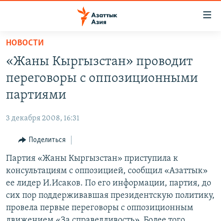
Доступность
ссылок
Вернуться
НОВОСТИ
к
ЦЕНТРАЛЬНАЯ АЗИЯ
«Жаны Кыргызстан» проводит
основному
НОВОСТИ
КАЗАХСТАН
содержанию
переговоры с оппозиционными
ВОЙНА В УКРАИНЕ
Вернутся
КЫРГЫЗСТАН
партиями
к
НА ДРУГИХ ЯЗЫКАХ
УЗБЕКИСТАН
главной
3 декабря 2008, 16:31
ТАДЖИКИСТАН
ҚАЗАҚША
навигации
ПОДПИШИТЕСЬ НА НАС В СОЦСЕТЯХ
Вернутся
Поделиться
КЫРГЫЗЧА
к
Партия «Жаны Кыргызстан» приступила к
ЎЗБЕКЧА
поиску
консультациям с оппозицией, сообщил «Азаттык»
ТОҶИКӢ
Все сайты РСЕ/РС
ее лидер И.Исаков. По его информации, партия, до
сих пор поддерживавшая президентскую политику,
TÜRKMENÇE
провела первые переговоры с оппозиционным
движением «За справедливость». Более того,