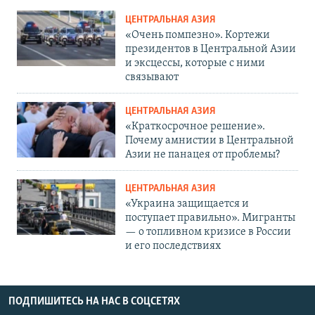
ЦЕНТРАЛЬНАЯ АЗИЯ
«Очень помпезно». Кортежи
президентов в Центральной Азии
и эксцессы, которые с ними
связывают
ЦЕНТРАЛЬНАЯ АЗИЯ
«Краткосрочное решение».
Почему амнистии в Центральной
Азии не панацея от проблемы?
ЦЕНТРАЛЬНАЯ АЗИЯ
«Украина защищается и
поступает правильно». Мигранты
— о топливном кризисе в России
и его последствиях
ПОДПИШИТЕСЬ НА НАС В СОЦСЕТЯХ