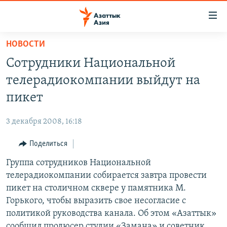
Доступность
ссылок
Вернуться
НОВОСТИ
к
ЦЕНТРАЛЬНАЯ АЗИЯ
Сотрудники Национальной
основному
НОВОСТИ
КАЗАХСТАН
содержанию
телерадиокомпании выйдут на
ВОЙНА В УКРАИНЕ
Вернутся
КЫРГЫЗСТАН
пикет
к
НА ДРУГИХ ЯЗЫКАХ
УЗБЕКИСТАН
главной
3 декабря 2008, 16:18
ТАДЖИКИСТАН
ҚАЗАҚША
навигации
ПОДПИШИТЕСЬ НА НАС В СОЦСЕТЯХ
Вернутся
Поделиться
КЫРГЫЗЧА
к
Группа сотрудников Национальной
ЎЗБЕКЧА
поиску
телерадиокомпании собирается завтра провести
ТОҶИКӢ
Все сайты РСЕ/РС
пикет на столичном сквере у памятника М.
Горького, чтобы выразить свое несогласие с
TÜRKMENÇE
политикой руководства канала. Об этом «Азаттык»
сообщил продюсер студии «Замана» и советник