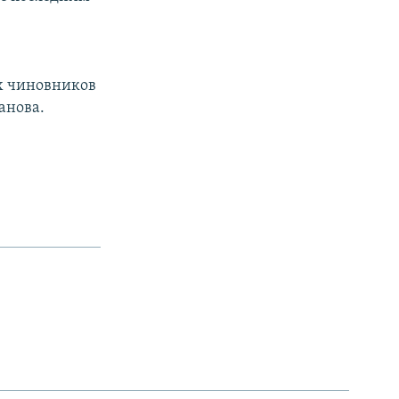
х чиновников
анова.