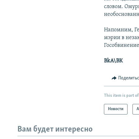
словом. Омурк
необоснован
Напомним, Ге
мэрии в неза
Гособвинение
BkA\ВК
Поделить
This item is part of
Новости
А
Вам будет интересно