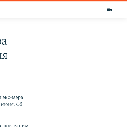
ра
ня
 экс-мэра
 июня. Об
 с последним