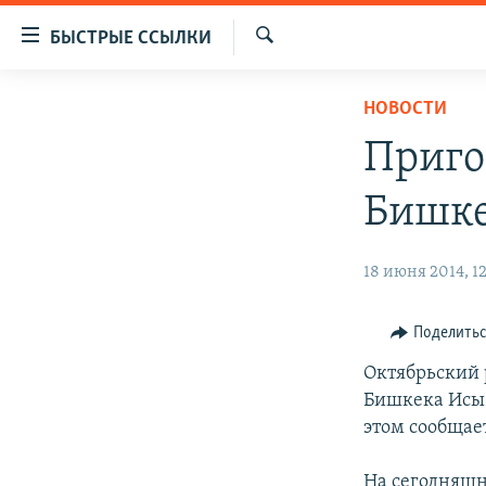
Доступность
БЫСТРЫЕ ССЫЛКИ
ссылок
Искать
Вернуться
ЦЕНТРАЛЬНАЯ АЗИЯ
НОВОСТИ
к
НОВОСТИ
КАЗАХСТАН
основному
Приго
содержанию
ВОЙНА В УКРАИНЕ
КЫРГЫЗСТАН
Вернутся
Бишке
НА ДРУГИХ ЯЗЫКАХ
УЗБЕКИСТАН
к
главной
ТАДЖИКИСТАН
ҚАЗАҚША
18 июня 2014, 12
навигации
КЫРГЫЗЧА
Вернутся
к
ЎЗБЕКЧА
Поделить
поиску
ТОҶИКӢ
Октябрьский 
Бишкека Исы 
TÜRKMENÇE
этом сообщае
На сегодняшн