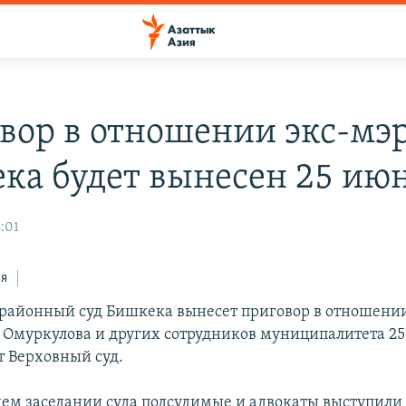
вор в отношении экс-мэ
ка будет вынесен 25 ию
:01
ся
районный суд Бишкека вынесет приговор в отношении
Омуркулова и других сотрудников муниципалитета 25
т Верховный суд.
ем заседании суда подсудимые и адвокаты выступили