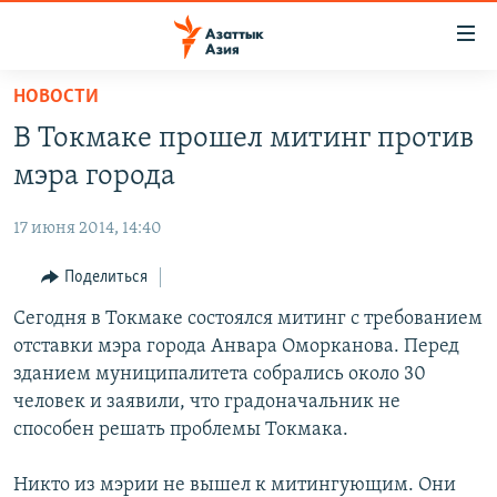
Доступность
ссылок
Вернуться
НОВОСТИ
к
ЦЕНТРАЛЬНАЯ АЗИЯ
В Токмаке прошел митинг против
основному
НОВОСТИ
КАЗАХСТАН
содержанию
мэра города
ВОЙНА В УКРАИНЕ
Вернутся
КЫРГЫЗСТАН
к
17 июня 2014, 14:40
НА ДРУГИХ ЯЗЫКАХ
УЗБЕКИСТАН
главной
Поделиться
ТАДЖИКИСТАН
ҚАЗАҚША
навигации
ПОДПИШИТЕСЬ НА НАС В СОЦСЕТЯХ
Вернутся
Сегодня в Токмаке состоялся митинг с требованием
КЫРГЫЗЧА
к
отставки мэра города Анвара Оморканова. Перед
ЎЗБЕКЧА
поиску
зданием муниципалитета собрались около 30
ТОҶИКӢ
Все сайты РСЕ/РС
человек и заявили, что градоначальник не
способен решать проблемы Токмака.
TÜRKMENÇE
Никто из мэрии не вышел к митингующим. Они