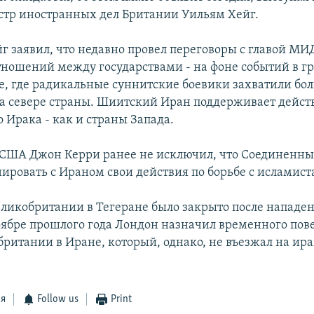
тр иностранных дел Британии Уильям Хейг.
г заявил, что недавно провел переговоры с главой МИ
ношений между государствами - на фоне событий в г
, где радикальные суннитские боевики захватили бо
а севере страны. Шиитский Иран поддерживает дейс
 Ирака - как и страны Запада.
 США Джон Керри ранее не исключил, что Соединенн
нировать с Ираном свои действия по борьбе с исламист
еликобритании в Тегеране было закрыто после нападен
 ноябре прошлого года Лондон назначил временного пов
британии в Иране, который, однако, не въезжал на ир
ся
Follow us
Print