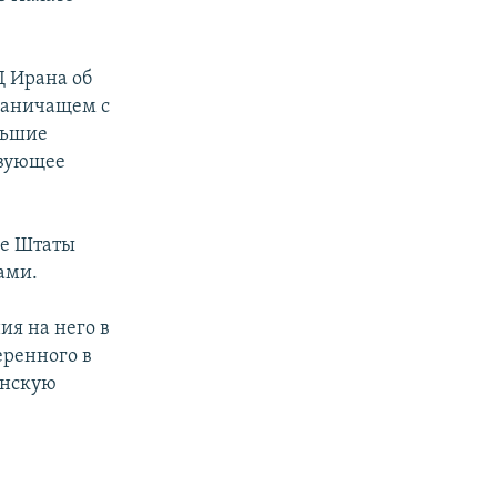
Д Ирана об
раничащем с
льшие
твующее
ые Штаты
ами.
ия на него в
еренного в
анскую