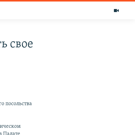
ь свое
о посольства
тическом
в Палате