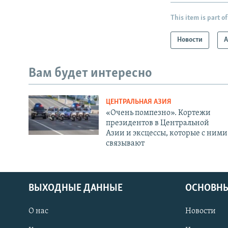
This item is part of
Новости
А
Вам будет интересно
ЦЕНТРАЛЬНАЯ АЗИЯ
«Очень помпезно». Кортежи
президентов в Центральной
Азии и эксцессы, которые с ними
связывают
ВЫХОДНЫЕ ДАННЫЕ
ОСНОВНЫ
О нас
Новости