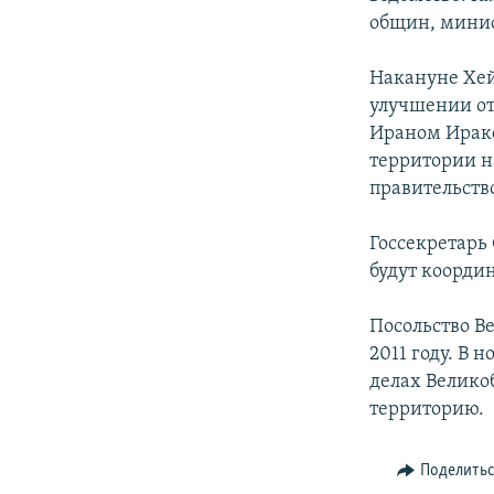
общин, минис
Накануне Хей
улучшении от
Ираном Ираке
территории н
правительство
Госсекретарь
будут коорди
Посольство В
2011 году. В
делах Велико
территорию.
Поделить