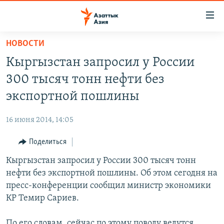
Доступность
ссылок
Вернуться
НОВОСТИ
к
ЦЕНТРАЛЬНАЯ АЗИЯ
Кыргызстан запросил у России
основному
НОВОСТИ
КАЗАХСТАН
содержанию
300 тысяч тонн нефти без
ВОЙНА В УКРАИНЕ
Вернутся
КЫРГЫЗСТАН
экспортной пошлины
к
НА ДРУГИХ ЯЗЫКАХ
УЗБЕКИСТАН
главной
16 июня 2014, 14:05
ТАДЖИКИСТАН
ҚАЗАҚША
навигации
ПОДПИШИТЕСЬ НА НАС В СОЦСЕТЯХ
Вернутся
Поделиться
КЫРГЫЗЧА
к
Кыргызстан запросил у России 300 тысяч тонн
ЎЗБЕКЧА
поиску
нефти без экспортной пошлины. Об этом сегодня на
ТОҶИКӢ
Все сайты РСЕ/РС
пресс-конференции сообщил министр экономики
КР Темир Сариев.
TÜRKMENÇE
По его словам, сейчас по этому поводу ведутся