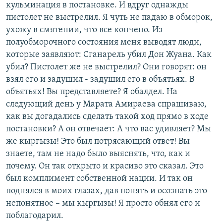
кульминация в постановке. И вдруг однажды
пистолет не выстрелил. Я чуть не падаю в обморок,
ухожу в смятении, что все кончено. Из
полуобморочного состояния меня выводят люди,
которые заявляют: Сганарель убил Дон Жуана. Как
убил? Пистолет же не выстрелил? Они говорят: он
взял его и задушил - задушил его в объятьях. В
объятьях! Вы представляете? Я обалдел. На
следующий день у Марата Амираева спрашиваю,
как вы догадались сделать такой ход прямо в ходе
постановки? А он отвечает: А что вас удивляет? Мы
же кыргызы! Это был потрясающий ответ! Вы
знаете, там не надо было выяснять, что, как и
почему. Он так открыто и красиво это сказал. Это
был комплимент собственной нации. И так он
поднялся в моих глазах, дав понять и осознать это
непонятное – мы кыргызы! Я просто обнял его и
поблагодарил.