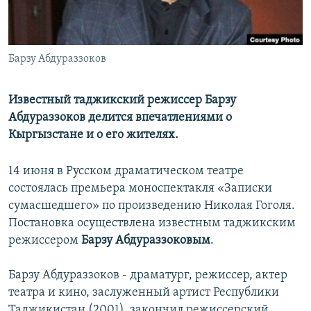
Барзу Абдураззоков
Известный таджикский режиссер Барзу
Абдураззоков делится впечатлениями о
Кыргызстане и о его жителях.
14 июня в Русском драматическом театре
состоялась премьера моноспектакля «Записки
сумасшедшего» по произведению Николая Гоголя.
Постановка осуществлена известным таджикским
режиссером
Барзу Абдураззоковым
.
Барзу Абдураззоков - драматург, режиссер, актер
театра и кино, заслуженный артист Республики
Таджикистан (2001), закончил режиссерский