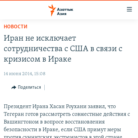
Доступность
ссылок
Вернуться
НОВОСТИ
к
ЦЕНТРАЛЬНАЯ АЗИЯ
Иран не исключает
основному
НОВОСТИ
КАЗАХСТАН
содержанию
сотрудничества с США в связи с
ВОЙНА В УКРАИНЕ
Вернутся
КЫРГЫЗСТАН
кризисом в Ираке
к
НА ДРУГИХ ЯЗЫКАХ
УЗБЕКИСТАН
главной
14 июня 2014, 15:08
ТАДЖИКИСТАН
ҚАЗАҚША
навигации
ПОДПИШИТЕСЬ НА НАС В СОЦСЕТЯХ
Вернутся
Поделиться
КЫРГЫЗЧА
к
ЎЗБЕКЧА
поиску
Президент Ирана Хасан Роухани заявил, что
ТОҶИКӢ
Все сайты РСЕ/РС
Тегеран готов рассмотреть совместные действия с
Вашингтоном в вопросе восстановления
TÜRKMENÇE
безопасности в Ираке, если США примут меры
против суннитских экстремистов в этой стране.