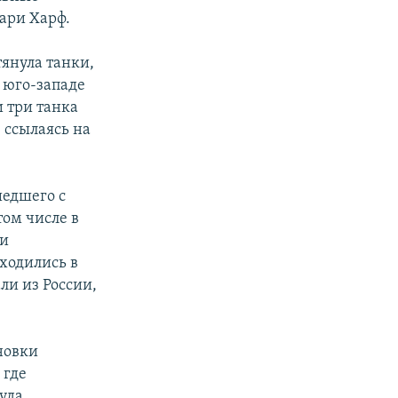
Мари Харф.
тянула танки,
 юго-западе
и три танка
 ссылаясь на
шедшего с
том числе в
ки
ходились в
ли из России,
новки
 где
уда,