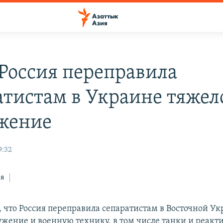
Россия переправила
атистам в Украине тяжел
жение
9:32
ся
 что Россия переправила сепаратистам в Восточной У
ужение и военную технику, в том числе танки и реакт