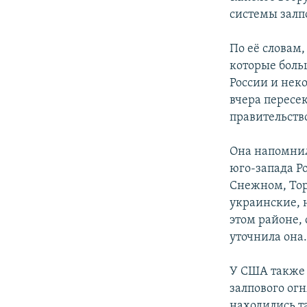
системы залпо
По её словам
которые боль
России и неко
вчера пересе
правительств
Она напомнил
юго-запада Ро
Снежном, Торе
украинские, 
этом районе,
уточнила она
У США также 
залпового огн
находились т