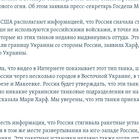
вого огня. Об этом заявила пресс-секретарь Госдепа 
, США располагают информацией, что Россия сначала с
ше не используются российскими войсками, в точке на
торые из этих танков недавно выдвинулись оттуда. Эт
кли границу Украины со стороны России, заявила Харф,
о Украины.
а, что видео в Интернете показывает этот тип танка, 
ссии через несколько городов в Восточной Украине, в 
зе и Макеевке. Россия будет утверждать, что эти тан
но никакие украинские танковые подразделения не на
 сказала Мари Харф. Мы уверены, что эти танки приеха
.
есть информация, что Россия стягивала ракетные уста
я в том же месте развертывания на юго-западе России,
анки. Эти ракетные установки недавно также ушли отт