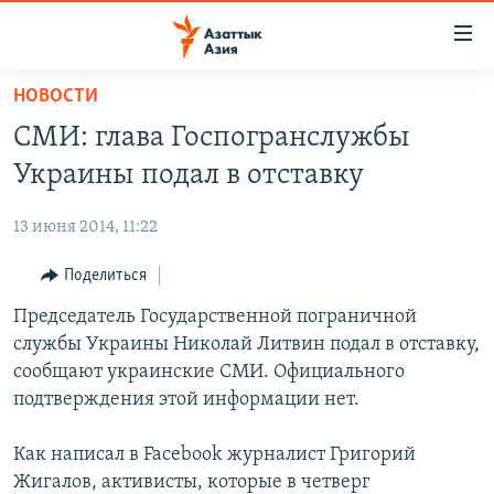
Доступность
ссылок
Вернуться
НОВОСТИ
к
ЦЕНТРАЛЬНАЯ АЗИЯ
СМИ: глава Госпогранслужбы
основному
НОВОСТИ
КАЗАХСТАН
содержанию
Украины подал в отставку
ВОЙНА В УКРАИНЕ
Вернутся
КЫРГЫЗСТАН
к
13 июня 2014, 11:22
НА ДРУГИХ ЯЗЫКАХ
УЗБЕКИСТАН
главной
Поделиться
ТАДЖИКИСТАН
ҚАЗАҚША
навигации
ПОДПИШИТЕСЬ НА НАС В СОЦСЕТЯХ
Вернутся
Председатель Государственной пограничной
КЫРГЫЗЧА
к
службы Украины Николай Литвин подал в отставку,
ЎЗБЕКЧА
поиску
сообщают украинские СМИ. Официального
ТОҶИКӢ
Все сайты РСЕ/РС
подтверждения этой информации нет.
TÜRKMENÇE
Как написал в Facebook журналист Григорий
Жигалов, активисты, которые в четверг