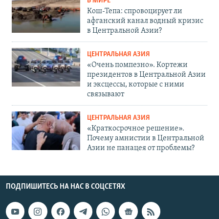
В МИРЕ
Кош-Тепа: спровоцирует ли
афганский канал водный кризис
в Центральной Азии?
ЦЕНТРАЛЬНАЯ АЗИЯ
«Очень помпезно». Кортежи
президентов в Центральной Азии
и эксцессы, которые с ними
связывают
ЦЕНТРАЛЬНАЯ АЗИЯ
«Краткосрочное решение».
Почему амнистии в Центральной
Азии не панацея от проблемы?
ПОДПИШИТЕСЬ НА НАС В СОЦСЕТЯХ