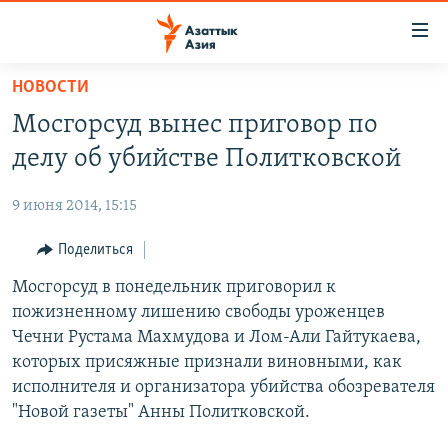
Доступность
ссылок
Вернуться
НОВОСТИ
к
ЦЕНТРАЛЬНАЯ АЗИЯ
Мосгорсуд вынес приговор по
основному
НОВОСТИ
КАЗАХСТАН
содержанию
делу об убийстве Политковской
ВОЙНА В УКРАИНЕ
Вернутся
КЫРГЫЗСТАН
к
9 июня 2014, 15:15
НА ДРУГИХ ЯЗЫКАХ
УЗБЕКИСТАН
главной
Поделиться
ТАДЖИКИСТАН
ҚАЗАҚША
навигации
ПОДПИШИТЕСЬ НА НАС В СОЦСЕТЯХ
Вернутся
Мосгорсуд в понедельник приговорил к
КЫРГЫЗЧА
к
пожизненному лишению свободы уроженцев
ЎЗБЕКЧА
поиску
Чечни Рустама Махмудова и Лом-Али Гайтукаева,
ТОҶИКӢ
Все сайты РСЕ/РС
которых присяжные признали виновными, как
исполнителя и организатора убийства обозревателя
TÜRKMENÇE
"Новой газеты" Анны Политковской.