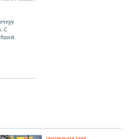
вечеру
. С
ибшей.