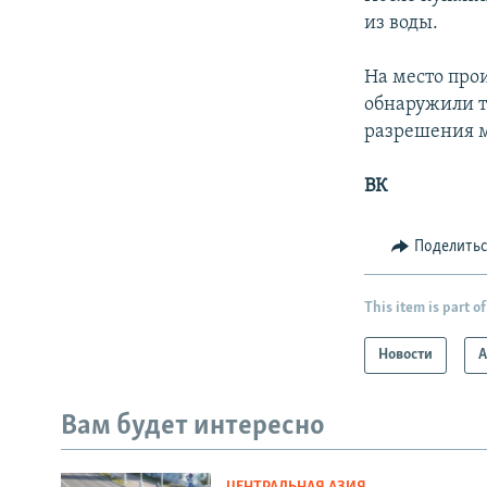
из воды.
На место про
обнаружили т
разрешения м
ВК
Поделить
This item is part of
Новости
А
Вам будет интересно