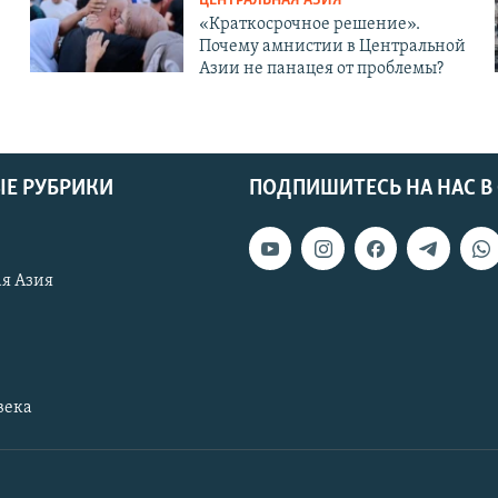
ЦЕНТРАЛЬНАЯ АЗИЯ
«Краткосрочное решение».
Почему амнистии в Центральной
Азии не панацея от проблемы?
Е РУБРИКИ
ПОДПИШИТЕСЬ НА НАС В
я Азия
века