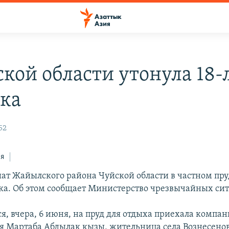
ской области утонула 18-
ка
52
ся
шат Жайылского района Чуйской области в частном пруд
ка. Об этом сообщает Министерство чрезвычайных сит
ся, вчера, 6 июня, на пруд для отдыха приехала компа
я Мартаба Абдылак кызы, жительница села Вознесено