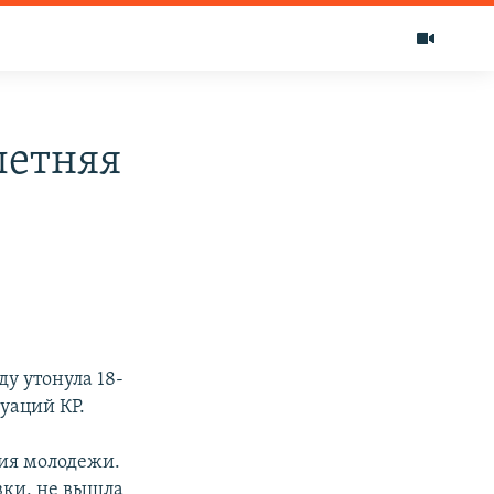
летняя
у утонула 18-
уаций КР.
ния молодежи.
вки, не вышла