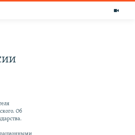
сии
теля
кого. Об
ударства.
играционными