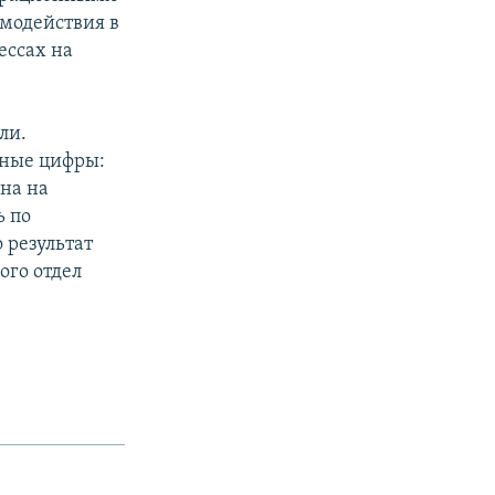
имодействия в
ессах на
ли.
ьные цифры:
на на
ь по
 результат
ого отдел