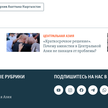
рхив Азаттыка Кыргызстан
ЦЕНТРАЛЬНАЯ АЗИЯ
«Краткосрочное решение».
Почему амнистии в Центральной
Азии не панацея от проблемы?
Е РУБРИКИ
ПОДПИШИТЕСЬ НА НАС В
я Азия