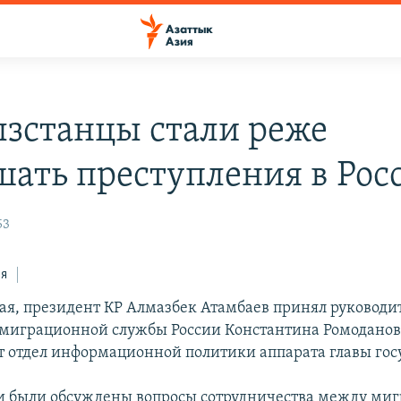
зстанцы стали реже
шать преступления в Рос
53
ся
мая, президент КР Алмазбек Атамбаев принял руководи
миграционной службы России Константина Ромодановс
т отдел информационной политики аппарата главы гос
чи были обсуждены вопросы сотрудничества между м