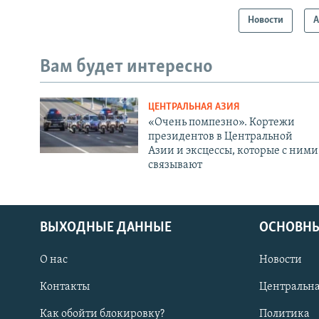
Новости
А
Вам будет интересно
ЦЕНТРАЛЬНАЯ АЗИЯ
«Очень помпезно». Кортежи
президентов в Центральной
Азии и эксцессы, которые с ними
связывают
ВЫХОДНЫЕ ДАННЫЕ
ОСНОВНЫ
О нас
Новости
Контакты
Центральна
Как обойти блокировку?
Политика