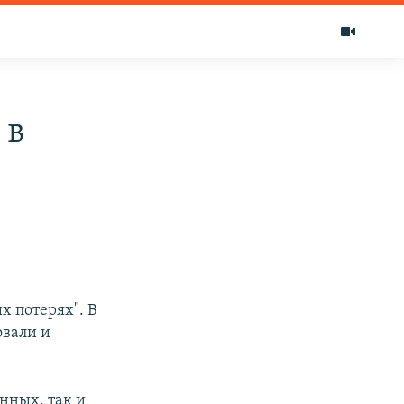
 в
х потерях". В
овали и
нных, так и